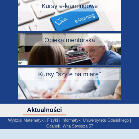
Kursy e-learningowe
Opieka mentorska
Kursy "szyte na miarę"
Aktualności
Wydział Matematyki, Fizyki i Informatyki Uniwersytetu Gdańskiego |
Gdańsk, Wita Stwosza 57