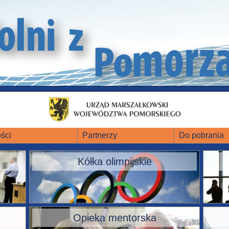
ści
Partnerzy
Do pobrania
Kółka olimpijskie
Opieka mentorska