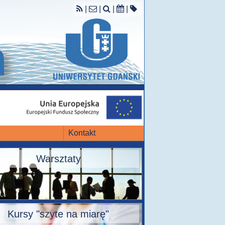
|
|
|
|
Kontakt
Warsztaty
Kursy "szyte na miarę"