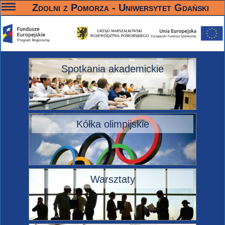
—
—
—
Zdolni z Pomorza - Uniwersytet Gdański
Spotkania akademickie
Kółka olimpijskie
Warsztaty