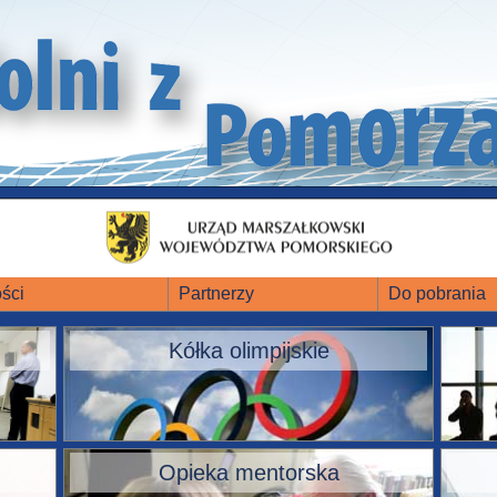
ści
Partnerzy
Do pobrania
Kółka olimpijskie
Opieka mentorska