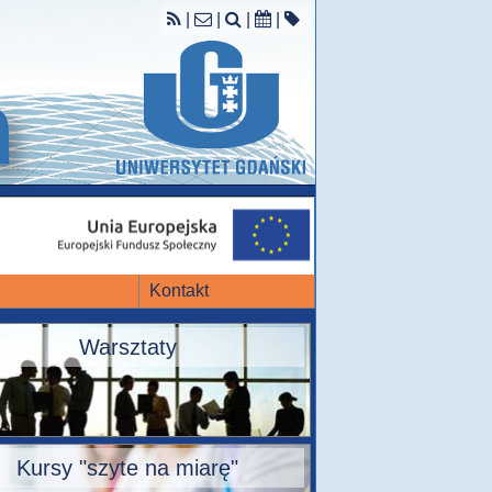
|
|
|
|
Kontakt
Warsztaty
Kursy "szyte na miarę"