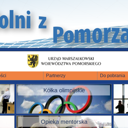
ści
Partnerzy
Do pobrania
Kółka olimpijskie
Opieka mentorska