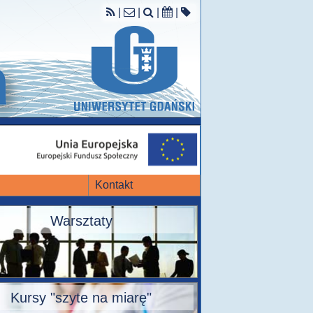
|
|
|
|
Kontakt
Warsztaty
Kursy "szyte na miarę"