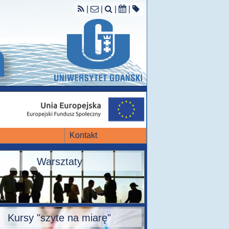
|
|
|
|
Kontakt
Warsztaty
Kursy "szyte na miarę"