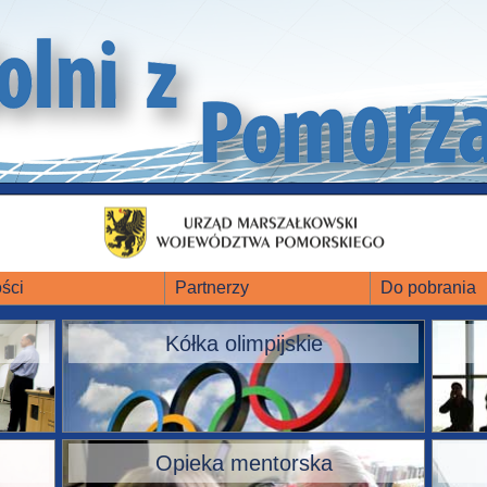
ści
Partnerzy
Do pobrania
Kółka olimpijskie
Opieka mentorska