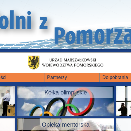
ści
Partnerzy
Do pobrania
Kółka olimpijskie
Opieka mentorska