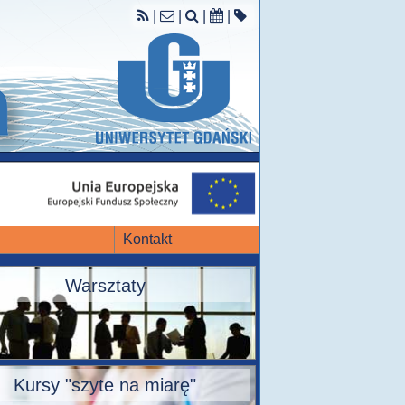
|
|
|
|
Kontakt
Warsztaty
Kursy "szyte na miarę"