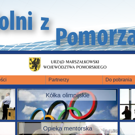
ści
Partnerzy
Do pobrania
Kółka olimpijskie
Opieka mentorska