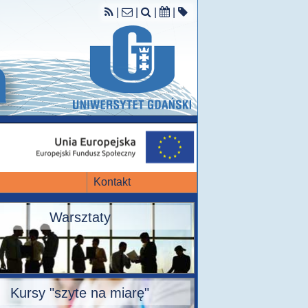
|
|
|
|
Kontakt
Warsztaty
Kursy "szyte na miarę"