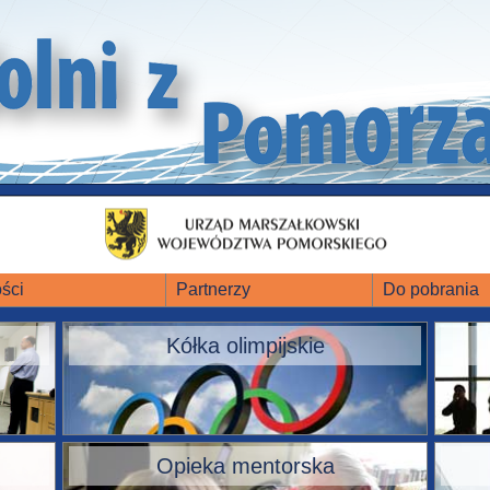
ści
Partnerzy
Do pobrania
Kółka olimpijskie
Opieka mentorska