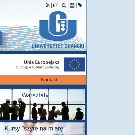
|
|
|
|
Kontakt
Warsztaty
Kursy "szyte na miarę"