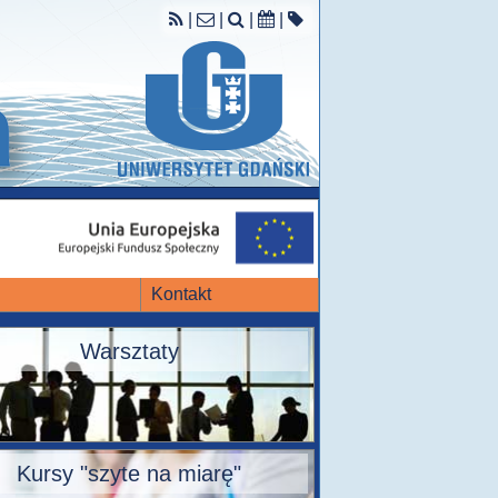
|
|
|
|
Kontakt
Warsztaty
Kursy "szyte na miarę"