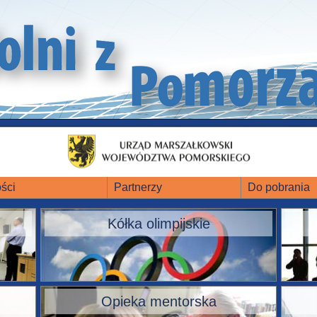
ści
Partnerzy
Do pobrania
Kółka olimpijskie
Opieka mentorska