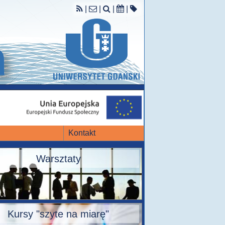
|
|
|
|
Kontakt
Warsztaty
Kursy "szyte na miarę"