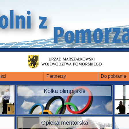
ści
Partnerzy
Do pobrania
Kółka olimpijskie
Opieka mentorska