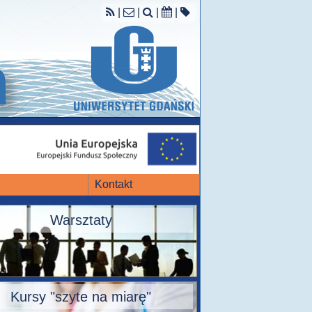
|
|
|
|
Kontakt
Warsztaty
Kursy "szyte na miarę"