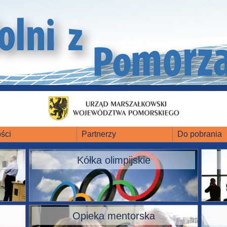
ści
Partnerzy
Do pobrania
Kółka olimpijskie
Opieka mentorska