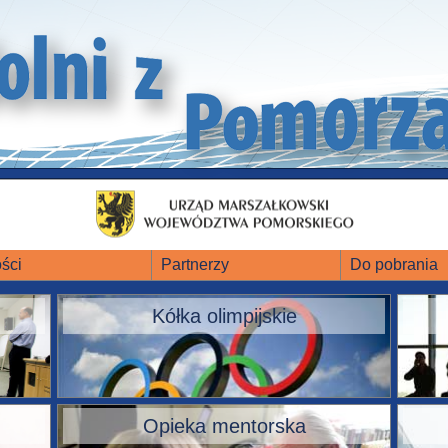
ści
Partnerzy
Do pobrania
Kółka olimpijskie
Opieka mentorska