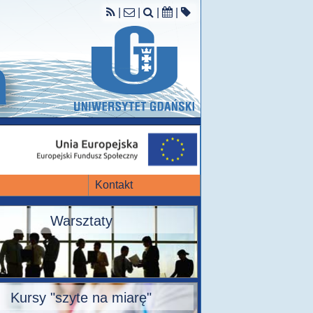
|
|
|
|
Kontakt
Warsztaty
Kursy "szyte na miarę"