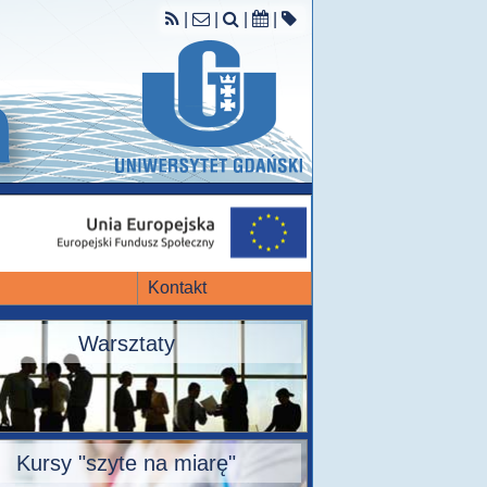
|
|
|
|
Kontakt
Warsztaty
Kursy "szyte na miarę"