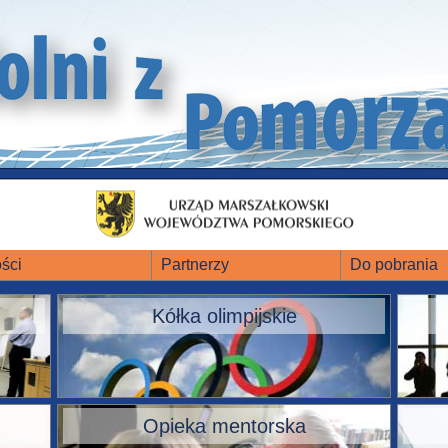
ści
Partnerzy
Do pobrania
Kółka olimpijskie
Opieka mentorska