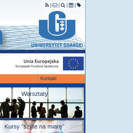
|
|
|
|
Kontakt
Warsztaty
Kursy "szyte na miarę"