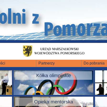
ści
Partnerzy
Do pobrania
Kółka olimpijskie
Opieka mentorska