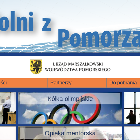
ści
Partnerzy
Do pobrania
Kółka olimpijskie
Opieka mentorska