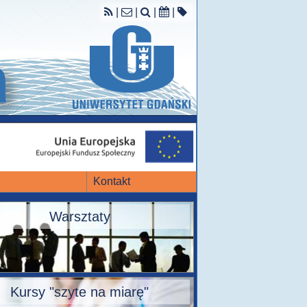
|
|
|
|
Kontakt
Warsztaty
Kursy "szyte na miarę"