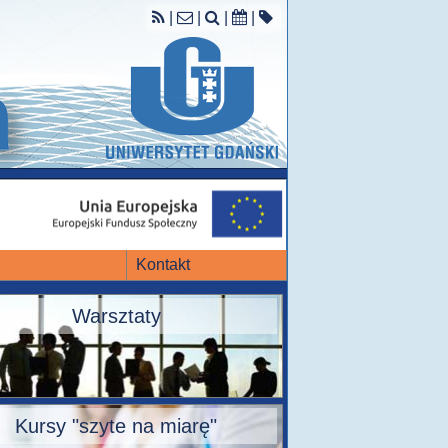
|
|
|
|
Kontakt
Warsztaty
Kursy "szyte na miarę"