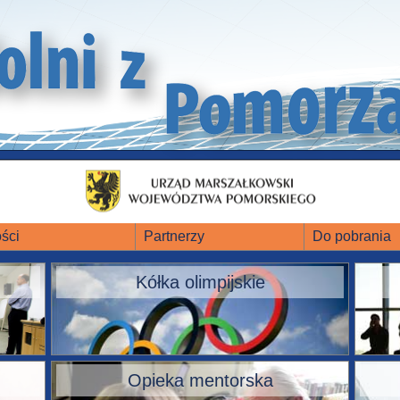
ści
Partnerzy
Do pobrania
Kółka olimpijskie
Opieka mentorska