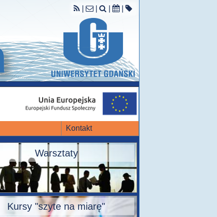
|
|
|
|
Kontakt
Warsztaty
Kursy "szyte na miarę"