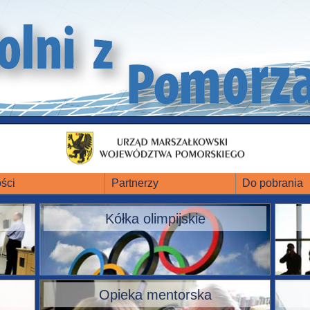
ści
Partnerzy
Do pobrania
Kółka olimpijskie
Opieka mentorska