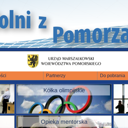
ści
Partnerzy
Do pobrania
Kółka olimpijskie
Opieka mentorska