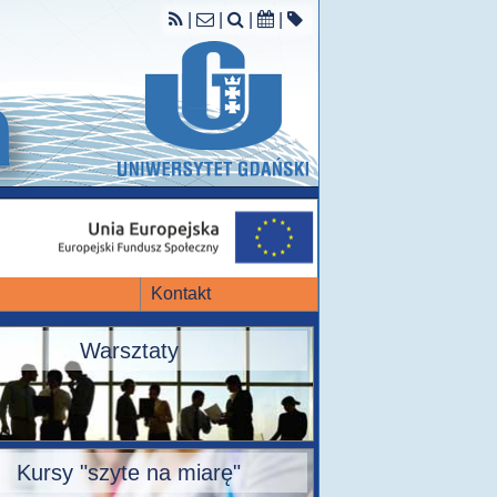
|
|
|
|
Kontakt
Warsztaty
Kursy "szyte na miarę"