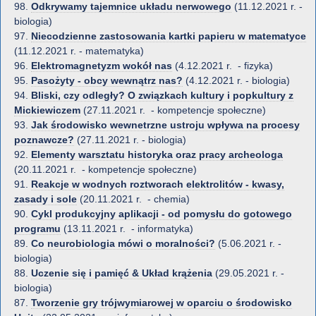
98.
Odkrywamy tajemnice układu nerwowego
(11.12.2021 r. -
biologia)
97.
Niecodzienne zastosowania kartki papieru w matematyce
(11.12.2021 r. - matematyka)
96.
Elektromagnetyzm wokół nas
(4.12.2021 r. - fizyka)
95.
Pasożyty - obcy wewnątrz nas?
(4.12.2021 r. - biologia)
94.
Bliski, czy odległy? O związkach kultury i popkultury z
Mickiewiczem
(27.11.2021 r. - kompetencje społeczne)
93.
Jak środowisko wewnetrzne ustroju wpływa na procesy
poznawcze?
(27.11.2021 r. - biologia)
92.
Elementy warsztatu historyka oraz pracy archeologa
(20.11.2021 r. - kompetencje społeczne)
91.
Reakcje w wodnych roztworach elektrolitów - kwasy,
zasady i sole
(20.11.2021 r. - chemia)
90.
Cykl produkcyjny aplikacji - od pomysłu do gotowego
programu
(13.11.2021 r. - informatyka)
89.
Co neurobiologia mówi o moralności?
(5.06.2021 r. -
biologia)
88.
Uczenie się i pamięć & Układ krążenia
(29.05.2021 r. -
biologia)
87.
Tworzenie gry trójwymiarowej w oparciu o środowisko