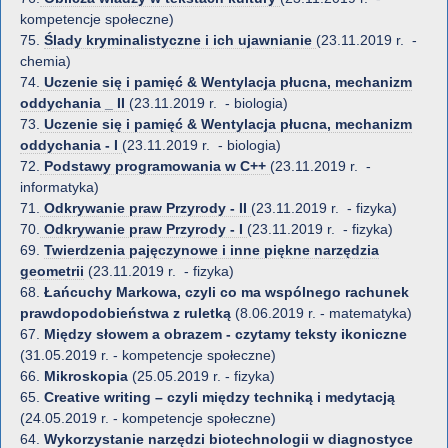
kompetencje społeczne)
75.
Ślady kryminalistyczne i ich ujawnianie
(23.11.2019 r. -
chemia)
74.
Uczenie się i pamięć & Wentylacja płucna, mechanizm
oddychania _ II
(23.11.2019 r. - biologia)
73.
Uczenie się i pamięć & Wentylacja płucna, mechanizm
oddychania - I
(23.11.2019 r. - biologia)
72.
Podstawy programowania w C++
(23.11.2019 r. -
informatyka)
71.
Odkrywanie praw Przyrody - II
(23.11.2019 r. - fizyka)
70.
Odkrywanie praw Przyrody - I
(23.11.2019 r. - fizyka)
69.
Twierdzenia pajęczynowe i inne piękne narzędzia
geometrii
(23.11.2019 r. - fizyka)
68.
Łańcuchy Markowa, czyli co ma wspólnego rachunek
prawdopodobieństwa z ruletką
(8.06.2019 r. - matematyka)
67.
Między słowem a obrazem - czytamy teksty ikoniczne
(31.05.2019 r. - kompetencje społeczne)
66.
Mikroskopia
(25.05.2019 r. - fizyka)
65.
Creative writing – czyli między techniką i medytacją
(24.05.2019 r. - kompetencje społeczne)
64.
Wykorzystanie narzędzi biotechnologii w diagnostyce