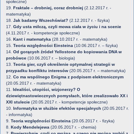
społeczne)
19.
Fraktale – drobniej, coraz drobniej
(2.12.2017 r. -
matematyka)
18.
Jak badamy Wszechświat?
(2.12.2017 r. - fizyka)
17.
Gdy usta milczą, czyli mowa ciała w życiu i na scenie
(4.11.2017 r. - kompetencje społeczne)
16.
Kant i matematyka
(28.10.2017 r. - matematyka)
15.
Teoria względności Einsteina
(10.06.2017 r. – fizyka)
14.
Od gorących źródeł Yellostone do kopiowania DNA w
probówce
(10.06.2017 r. – biologia)
13.
Teoria gier, czyli określenie optymalnej strategii w
przypadku konfliktu interesów
(20.05.2017 r. – matematyka)
12.
Co ma wspólnego Enigma z podpisem elektronicznym
(20.05.2017 r. - matematyka)
11.
Idealiści, utopiści, wizjonerzy? O
dziewiętnastowiecznych pomysłach, które zrealizowało XX i
XXI stulecie
(20.05.2017 r. - kompetencje społeczne)
10.
Informatyka w służbie efektów specjalnych
(20.05.2017 r.
- informatyka)
9.
Teoria względności Einsteina
(20.05.2017 r. - fizyka)
8.
Kody Mendelejewa
(20.05.2017 r. - chemia)
7.
Powierzchnie, czyli co można, a czego nie można zrobić z