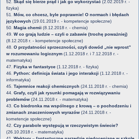
52.
Skąd się bierze prąd i jak go wykorzystać
(2.02.2019 r. -
fizyka)
51.
Mów, co chcesz, byle poprawnie! O normach i błędach
językowych
(19.01.2019 r. - kompetencje społeczne)
50.
Magia chemii
(8.12.2018 r. - chemia)
49.
W co grają ludzie – czyli o zabawie (trochę poważniej)
(8.12.2018 r. - kompetencje społeczne)
48.
O przydatności sprzeczności, czyli dowód „nie wprost”
w rozumowaniu logicznym
(1.12.2018 r. i 7.12.2018 r. -
matematyka)
47.
Fizyka w fantastyce
(1.12.2018 r. - fizyka)
46.
Python: definicja świata i jego interakcji
(1.12.2018 r. -
informatyka)
45.
Tajemnice reakcji chemicznych
(24.11.2018 r. - chemia)
44.
Grafy, czyli jak rysunki pomagają w rozwiązywaniu
problemów
(24.11.2018 r. - matematyka)
43.
Co biedronka ma wspólnego z krową – o pochodzeniu i
zmianach znaczeniowych wyrazów
(24.11.2018 r. -
kometencje społeczne)
42.
Czy parabole występują w rzeczywistym świecie?
(26.10.2018 r. - matematyka)
41.
Wektory – fantastyczne narzędzie niedoceniane w szkole