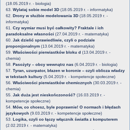
(18.05.2019 r. - biologia)
63.
Wylataj sobie model 3D
(18.05.2019 r. - informatyka)
62.
Drony w służbie modelowania 3D
(18.05.2019 r. -
informatyka)
61.
Czy wymiar musi być całkowity? Fraktale i ich
paradoksalne własności
(27.04.2019 r. - matematyka)
60.
Jak dzielić sprawiedliwie, czyli o podziale
proporcjonalnym
(13.04.2019 r. - matematyka)
59.
Właściwości pierwiastków bloku d
(13.04.2019 r. -
chemia)
58.
Pasożyty – obcy wewnątrz nas
(6.04.2019 r. - biologia)
57.
Tyran, uzurpator, błazen w koronie – czyli oblicza władzy
w tekstach kultury
(5.04.2019 r. - kompetencje społeczne)
56.
Właściwości pierwiastków chemicznych
(30.03.2019 r. -
chemia)
55.
Jak duża jest nieskończoność?
(16.03.2019 r. -
kompetencje społeczne)
54.
Mów, co chcesz, byle poprawnie! O normach i błędach
językowych
(9.03.2019 r. - kompetencje społeczne)
53.
Logika, czyli co łączy włącznik światła z komputerem
(2.02.2019 r. - matematyka)