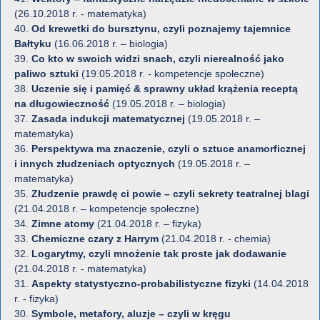
(26.10.2018 r. - matematyka)
40.
Od krewetki do bursztynu, czyli poznajemy tajemnice
Bałtyku
(16.06.2018 r. – biologia)
39.
Co kto w swoich widzi snach, czyli nierealność jako
paliwo sztuki
(19.05.2018 r. - kompetencje społeczne)
38.
Uczenie się i pamięć & sprawny układ krążenia receptą
na długowieczność
(19.05.2018 r. – biologia)
37.
Zasada indukcji matematycznej
(19.05.2018 r. –
matematyka)
36.
Perspektywa ma znaczenie, czyli o sztuce anamorficznej
i innych złudzeniach optycznych
(19.05.2018 r. –
matematyka)
35.
Złudzenie prawdę ci powie – czyli sekrety teatralnej blagi
(21.04.2018 r. – kompetencje społeczne)
34.
Zimne atomy
(21.04.2018 r. – fizyka)
33.
Chemiczne czary z Harrym
(21.04.2018 r. - chemia)
32.
Logarytmy, czyli mnożenie tak proste jak dodawanie
(21.04.2018 r. - matematyka)
31.
Aspekty statystyczno-probabilistyczne fizyki
(14.04.2018
r. - fizyka)
30.
Symbole, metafory, aluzje – czyli w kręgu