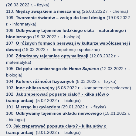
(26.03.2022 r. - fizyka)
110.
Między związkiem a mieszaniną
(26.03.2022 r. - chemia)
109.
Tworzenie światów – wstęp do level design
(19.03.2022
r. - informatyka)
108.
Odkrywamy tajemnice ludzkiego ciała – naturalnego i
bionicznego
(19.03.2022 r. - biologia)
107.
O różnych formach perswazji w kulturze współczesnej i
dawnej
(19.03.2022 r. - kompetencje społeczne)
106.
Zdradzamy tajemnice optymalizacji
(12.03.2022 r. -
matematyka)
105.
Od pyłu kosmicznego do
Homo Sapiens
(12.03.2022 r. -
biologia)
104.
Kuferek różności fizycznych
(5.03.2022 r. - fizyka)
103.
Inne oblicza wojny
(5.03.2022 r. - kompetencje społeczne)
102.
Jak zreperować popsute ciało? - kilka słów o
transplantacji
(5.02.2022 r. - biologia)
101.
Mierząc ku gwiazdom
(29.01.2022 r. - fizyka)
100.
Odkrywamy tajemnice układu nerwowego
(15.01.2022 r.
- biologia)
99.
Jak zreperować popsute ciało? - kilka słów o
transplantacji
(8.01.2022 r. - biologia)