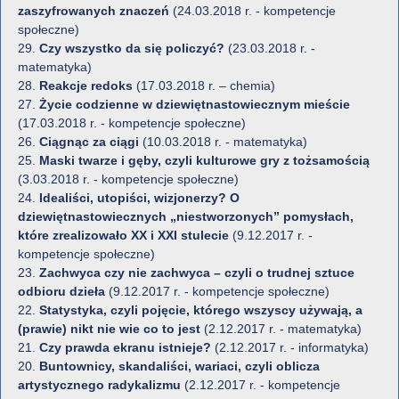
zaszyfrowanych znaczeń
(24.03.2018 r. - kompetencje
społeczne)
29.
Czy wszystko da się policzyć?
(23.03.2018 r. -
matematyka)
28.
Reakcje redoks
(17.03.2018 r. – chemia)
27.
Życie codzienne w dziewiętnastowiecznym mieście
(17.03.2018 r. - kompetencje społeczne)
26.
Ciągnąc za ciągi
(10.03.2018 r. - matematyka)
25.
Maski twarze i gęby, czyli kulturowe gry z tożsamością
(3.03.2018 r. - kompetencje społeczne)
24.
Idealiści, utopiści, wizjonerzy? O
dziewiętnastowiecznych „niestworzonych” pomysłach,
które zrealizowało XX i XXI stulecie
(9.12.2017 r. -
kompetencje społeczne)
23.
Zachwyca czy nie zachwyca – czyli o trudnej sztuce
odbioru dzieła
(9.12.2017 r. - kompetencje społeczne)
22.
Statystyka, czyli pojęcie, którego wszyscy używają, a
(prawie) nikt nie wie co to jest
(2.12.2017 r. - matematyka)
21.
Czy prawda ekranu istnieje?
(2.12.2017 r. - informatyka)
20.
Buntownicy, skandaliści, wariaci, czyli oblicza
artystycznego radykalizmu
(2.12.2017 r. - kompetencje