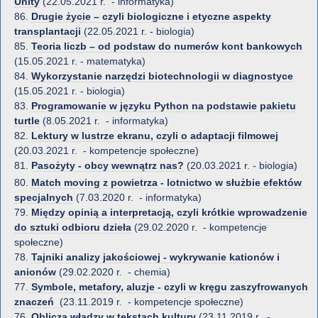
Unity
(22.05.2021 r. - informatyka)
86.
Drugie życie – czyli biologiczne i etyczne aspekty
transplantacji
(22.05.2021 r. - biologia)
85.
Teoria liczb – od podstaw do numerów kont bankowych
(15.05.2021 r. - matematyka)
84.
Wykorzystanie narzędzi biotechnologii w diagnostyce
(15.05.2021 r. - biologia)
83.
Programowanie w języku Python na podstawie pakietu
turtle
(8.05.2021 r. - informatyka)
82.
Lektury w lustrze ekranu, czyli o adaptacji filmowej
(20.03.2021 r. - kompetencje społeczne)
81.
Pasożyty - obcy wewnątrz nas?
(20.03.2021 r. - biologia)
80.
Match moving z powietrza - lotnictwo w służbie efektów
specjalnych
(7.03.2020 r. - informatyka)
79.
Między opinią a interpretacją,
czyli krótkie wprowadzenie
do sztuki odbioru dzieła
(29.02.2020 r. - kompetencje
społeczne)
78.
Tajniki analizy jakościowej - wykrywanie kationów i
anionów
(29.02.2020 r. - chemia)
77.
Symbole, metafory, aluzje - czyli w kręgu zaszyfrowanych
znaczeń
(23.11.2019 r. - kompetencje społeczne)
76.
Oblicza władzy w tekstach kultury
(23.11.2019 r. -