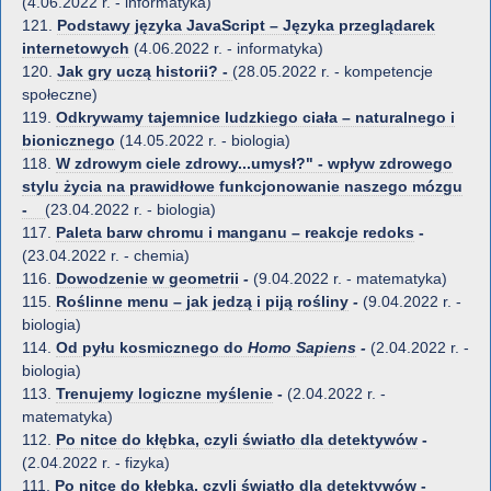
(4.06.2022 r. - informatyka)
121.
Podstawy języka JavaScript – Języka przeglądarek
internetowych
(4.06.2022 r. - informatyka)
120.
Jak gry uczą historii? -
(28.05.2022 r. - kompetencje
społeczne)
119.
Odkrywamy tajemnice ludzkiego ciała – naturalnego i
bionicznego
(14.05.2022 r. - biologia)
118.
W zdrowym ciele zdrowy...umysł?" - wpływ zdrowego
stylu życia na prawidłowe funkcjonowanie naszego mózgu
-
(23.04.2022 r. - biologia)
117.
Paleta barw chromu i manganu – reakcje redoks
-
(23.04.2022 r. - chemia)
116.
Dowodzenie w geometrii
-
(9.04.2022 r. - matematyka)
115.
Roślinne menu – jak jedzą i piją rośliny
-
(9.04.2022 r. -
biologia)
114.
Od pyłu kosmicznego do
Homo Sapiens
-
(2.04.2022 r. -
biologia)
113.
Trenujemy logiczne myślenie
-
(2.04.2022 r. -
matematyka)
112.
Po nitce do kłębka, czyli światło dla detektywów
-
(2.04.2022 r. - fizyka)
111.
Po nitce do kłębka, czyli światło dla detektywów
-