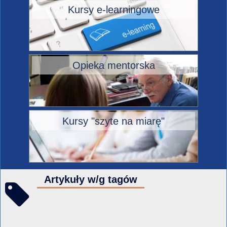
Kursy e-learningowe
Opieka mentorska
Kursy "szyte na miarę"
Artykuły w/g tagów