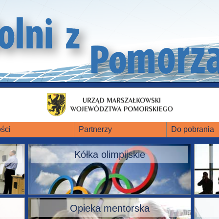
ści
Partnerzy
Do pobrania
Kółka olimpijskie
Opieka mentorska