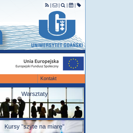
|
|
|
|
Kontakt
Warsztaty
Kursy "szyte na miarę"