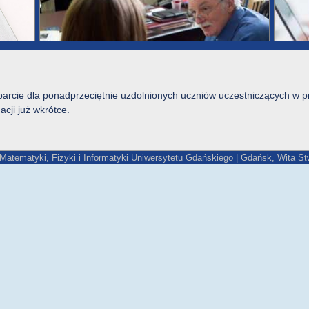
arcie dla ponadprzeciętnie uzdolnionych uczniów uczestniczących w pr
cji już wkrótce.
Matematyki, Fizyki i Informatyki Uniwersytetu Gdańskiego | Gdańsk, Wita S