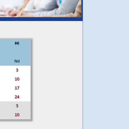
Nd
3
10
17
24
3
10