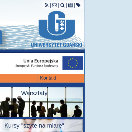
|
|
|
|
Kontakt
Warsztaty
Kursy "szyte na miarę"