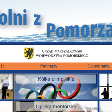
ści
Partnerzy
Do pobrania
Kółka olimpijskie
Opieka mentorska