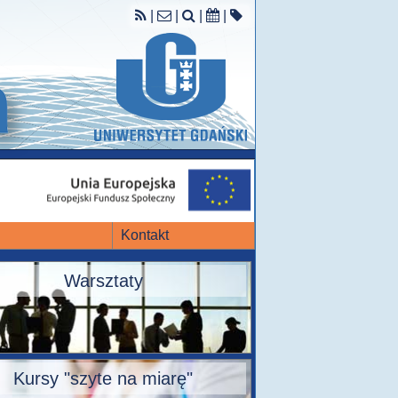
|
|
|
|
Kontakt
Warsztaty
Kursy "szyte na miarę"