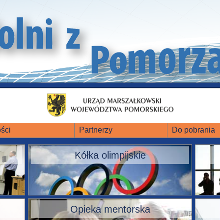
ści
Partnerzy
Do pobrania
Kółka olimpijskie
Opieka mentorska