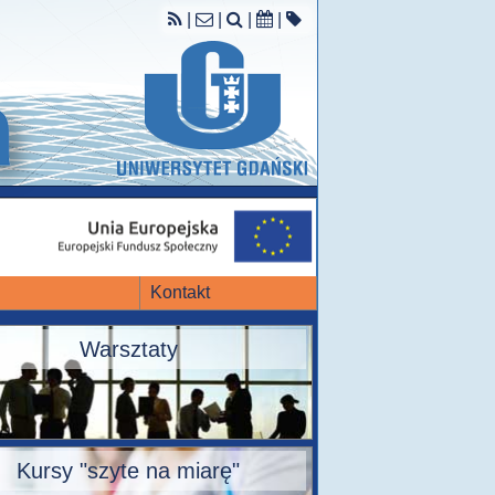
|
|
|
|
Kontakt
Warsztaty
Kursy "szyte na miarę"