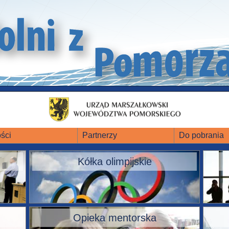
ści
Partnerzy
Do pobrania
Kółka olimpijskie
Opieka mentorska