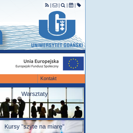
|
|
|
|
Kontakt
Warsztaty
Kursy "szyte na miarę"