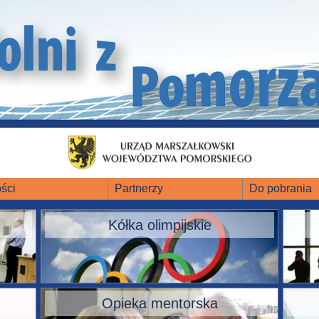
ści
Partnerzy
Do pobrania
Kółka olimpijskie
Opieka mentorska