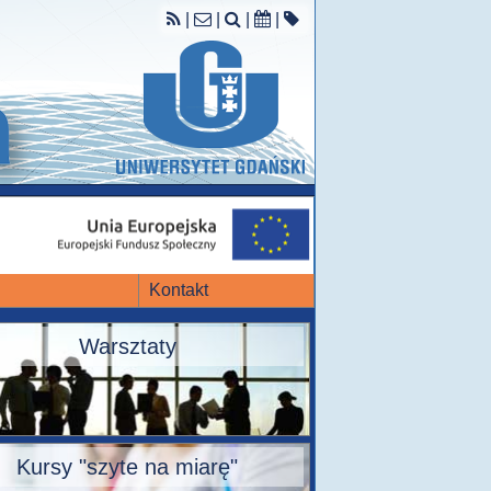
|
|
|
|
Kontakt
Warsztaty
Kursy "szyte na miarę"