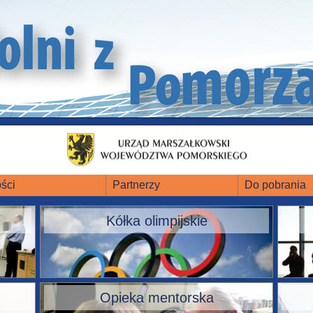
ści
Partnerzy
Do pobrania
Kółka olimpijskie
Opieka mentorska