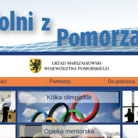
ści
Partnerzy
Do pobrania
Kółka olimpijskie
Opieka mentorska