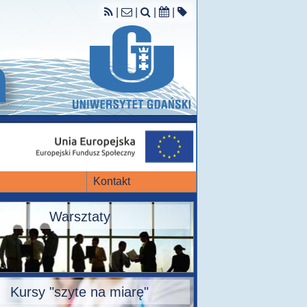
|
|
|
|
Kontakt
Warsztaty
Kursy "szyte na miarę"