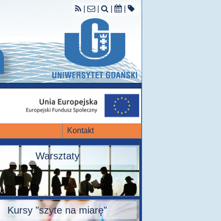
|
|
|
|
Kontakt
Warsztaty
Kursy "szyte na miarę"