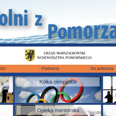
ści
Partnerzy
Do pobrania
Kółka olimpijskie
Opieka mentorska