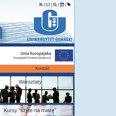
|
|
|
|
Kontakt
Warsztaty
Kursy "szyte na miarę"