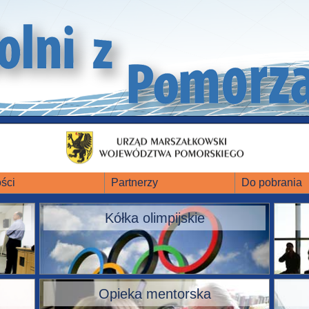
ści
Partnerzy
Do pobrania
Kółka olimpijskie
Opieka mentorska