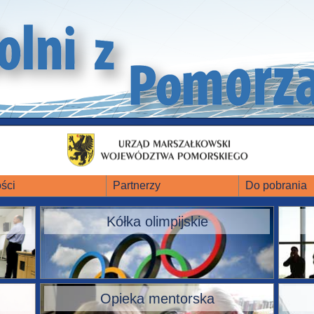
ści
Partnerzy
Do pobrania
Kółka olimpijskie
Opieka mentorska