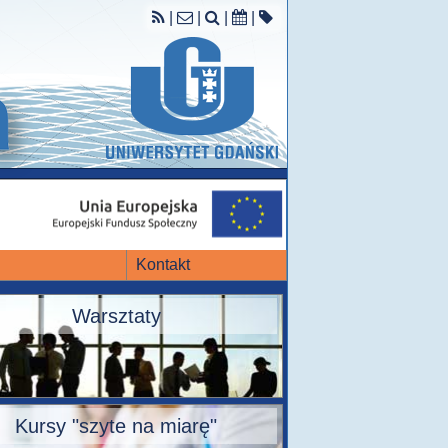
|
|
|
|
Kontakt
Warsztaty
Kursy "szyte na miarę"