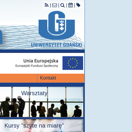
|
|
|
|
Kontakt
Warsztaty
Kursy "szyte na miarę"