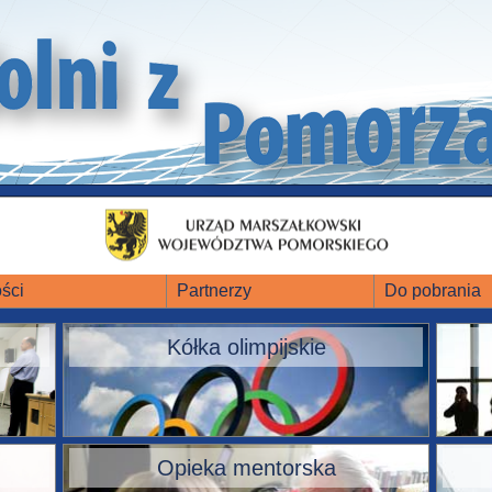
ści
Partnerzy
Do pobrania
Kółka olimpijskie
Opieka mentorska