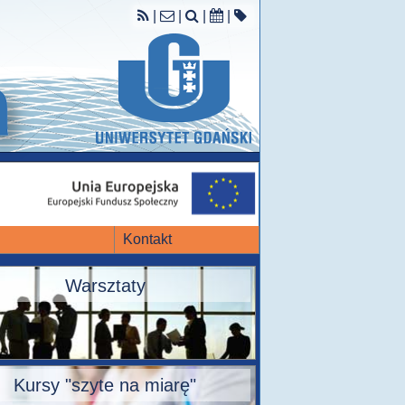
|
|
|
|
Kontakt
Warsztaty
Kursy "szyte na miarę"