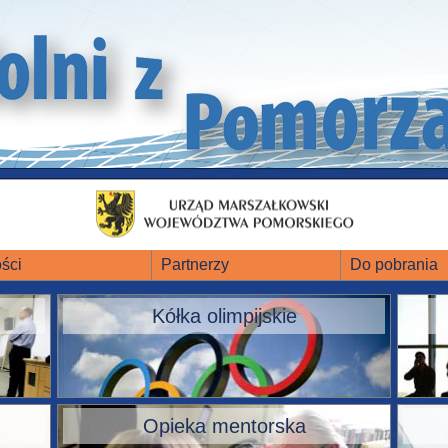
ści
Partnerzy
Do pobrania
Kółka olimpijskie
Opieka mentorska