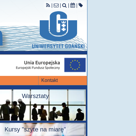
|
|
|
|
Kontakt
Warsztaty
Kursy "szyte na miarę"