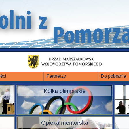
ści
Partnerzy
Do pobrania
Kółka olimpijskie
Opieka mentorska